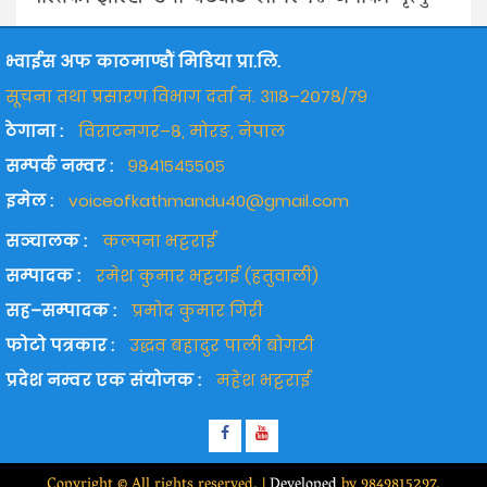
भ्वाईस अफ काठमाण्डौं मिडिया प्रा.लि.
सूचना तथा प्रसारण विभाग दर्ता नं. ३११८–२०७८/७९
ठेगाना :
विराटनगर–८, मोरङ, नेपाल
सम्पर्क नम्वर :
९८४१५४५५०५
इमेल :
voiceofkathmandu40@gmail.com
सञ्चालक :
कल्पना भट्टराई
सम्पादक :
रमेश कुमार भट्टराई (हतुवाली)
सह–सम्पादक :
प्रमोद कुमार गिरी
फोटो पत्रकार :
उद्धव बहादुर पाली बोगटी
प्रदेश नम्वर एक संयोजक :
महेश भट्टराई
Facebook
Youtube
Copyright © All rights reserved.
|
Developed
by 9849815297.