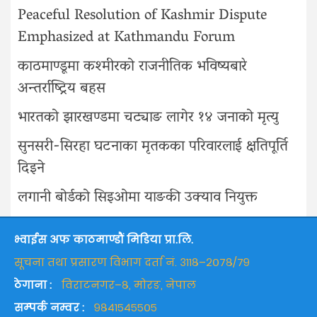
Peaceful Resolution of Kashmir Dispute
Emphasized at Kathmandu Forum
काठमाण्डूमा कश्मीरको राजनीतिक भविष्यबारे
अन्तर्राष्ट्रिय बहस
भारतको झारखण्डमा चट्याङ लागेर १४ जनाको मृत्यु
सुनसरी-सिरहा घटनाका मृतकका परिवारलाई क्षतिपूर्ति
दिइने
लगानी बोर्डको सिइओमा याङकी उक्याव नियुक्त
भ्वाईस अफ काठमाण्डौं मिडिया प्रा.लि.
सूचना तथा प्रसारण विभाग दर्ता नं. ३११८–२०७८/७९
ठेगाना :
विराटनगर–८, मोरङ, नेपाल
सम्पर्क नम्वर :
९८४१५४५५०५