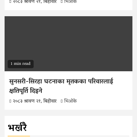
२०८३ श्रावण २१, बिहीवार
भिओके
1 min read
सुनसरी-सिरहा घटनाका मृतकका परिवारलाई
क्षतिपूर्ति दिइने
२०८३ श्रावण २१, बिहीवार
भिओके
भर्खरै