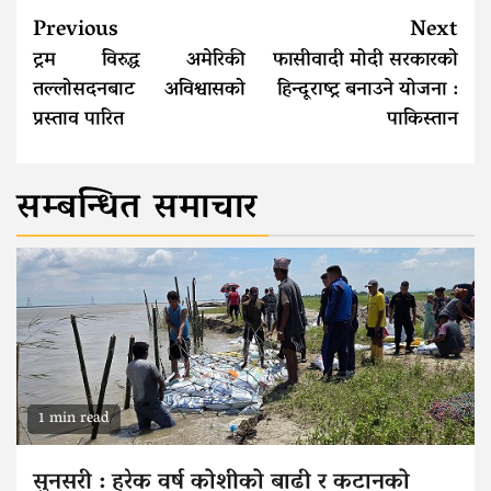
Continue
Previous
Next
Reading
ट्रम विरुद्ध अमेरिकी
फासीवादी मोदी सरकारको
तल्लोसदनबाट अविश्वासको
हिन्‍दूराष्ट्र बनाउने योजना :
प्रस्ताव पारित
पाकिस्‍तान
सम्बन्धित समाचार
1 min read
सुनसरी : हरेक वर्ष कोशीको बाढी र कटानको