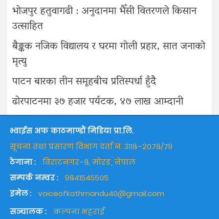
भोजपुर हतुवागढी : अनुदानमा भैँसी वितरणले किसान
उत्साहित
बैङ्कक नजिक विद्यालय र घरमा गोली प्रहार, सात जनाको
मृत्यु
पाटन बारका तीन समूहबीच प्रतिस्पर्धा हुँदै
ढोरपाटनमा ३७ हजार पर्यटक, ४७ लाख आम्दानी
भ्वाईस अफ काठमाण्डौं मिडिया प्रा.लि.
सूचना तथा प्रसारण विभाग दर्ता नं. ३११८–२०७८/७९
ठेगाना :
विराटनगर–८, मोरङ, नेपाल
सम्पर्क नम्वर :
९८४१५४५५०५
इमेल :
voiceofkathmandu40@gmail.com
सञ्चालक :
कल्पना भट्टराई