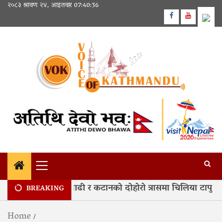
Skip
२०८३ श्रावण २४, आइतवार
07:40:37
to
Facebook
Youtube
content
Primary
Menu
 हरेक वर्ष कोशीको बाढी र कटानको दोहोरो त्रासमा चिलिया टापु
BREAKING
Home