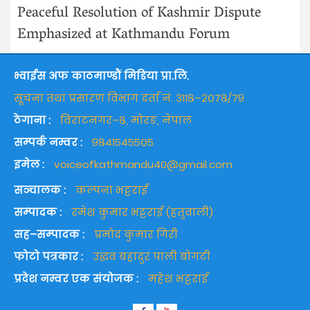
Peaceful Resolution of Kashmir Dispute
Emphasized at Kathmandu Forum
भ्वाईस अफ काठमाण्डौं मिडिया प्रा.लि.
सूचना तथा प्रसारण विभाग दर्ता नं. ३११८–२०७८/७९
ठेगाना :
विराटनगर–८, मोरङ, नेपाल
सम्पर्क नम्वर :
९८४१५४५५०५
इमेल :
voiceofkathmandu40@gmail.com
सञ्चालक :
कल्पना भट्टराई
सम्पादक :
रमेश कुमार भट्टराई (हतुवाली)
सह–सम्पादक :
प्रमोद कुमार गिरी
फोटो पत्रकार :
उद्धव बहादुर पाली बोगटी
प्रदेश नम्वर एक संयोजक :
महेश भट्टराई