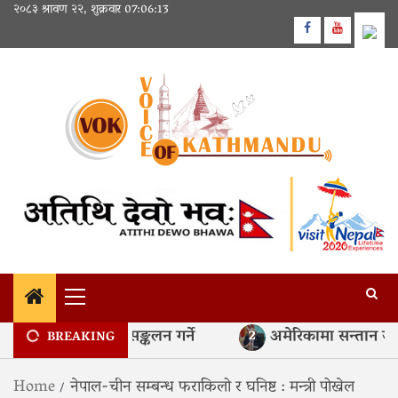
Skip
२०८३ श्रावण २२, शुक्रवार
07:06:14
to
Facebook
Youtube
content
Primary
Menu
्ब रुपैयाँको निक्षेप सङ्कलन गर्ने
अमेरिकामा सन्तान जन्माएर न
2
BREAKING
Home
नेपाल-चीन सम्बन्ध फराकिलो र घनिष्ट : मन्त्री पोख्रेल