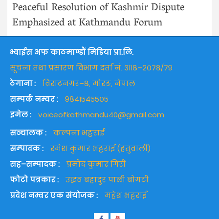
Peaceful Resolution of Kashmir Dispute
Emphasized at Kathmandu Forum
भ्वाईस अफ काठमाण्डौं मिडिया प्रा.लि.
सूचना तथा प्रसारण विभाग दर्ता नं. ३११८–२०७८/७९
ठेगाना :
विराटनगर–८, मोरङ, नेपाल
सम्पर्क नम्वर :
९८४१५४५५०५
इमेल :
voiceofkathmandu40@gmail.com
सञ्चालक :
कल्पना भट्टराई
सम्पादक :
रमेश कुमार भट्टराई (हतुवाली)
सह–सम्पादक :
प्रमोद कुमार गिरी
फोटो पत्रकार :
उद्धव बहादुर पाली बोगटी
प्रदेश नम्वर एक संयोजक :
महेश भट्टराई