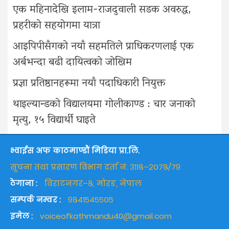
एक महिनादेखि इलाम-राजदुवाली सडक अवरुद्ध,
प्रहरीको सहयोगमा यात्रा
आइपिपीसँगको नयाँ सहमतिले प्राधिकरणलाई एक
अर्बभन्दा बढी दायित्वको जोखिम
प्रज्ञा प्रतिष्ठानहरूमा नयाँ पदाधिकारी नियुक्त
थाइल्यान्डको विद्यालयमा गोलीकाण्ड : चार जनाको
मृत्यु, १५ विद्यार्थी घाइते
भ्वाईस अफ काठमाण्डौं मिडिया प्रा.लि.
सूचना तथा प्रसारण विभाग दर्ता नं. ३११८–२०७८/७९
ठेगाना :
विराटनगर–८, मोरङ, नेपाल
सम्पर्क नम्वर :
९८४१५४५५०५
इमेल :
voiceofkathmandu40@gmail.com