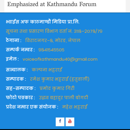
Emphasized at Kathmandu Forum
भ्वाईस अफ काठमाण्डौं मिडिया प्रा.लि.
सूचना तथा प्रसारण विभाग दर्ता नं. ३११८–२०७८/७९
ठेगाना :
विराटनगर–८, मोरङ, नेपाल
सम्पर्क नम्वर :
९८४१५४५५०५
इमेल :
voiceofkathmandu40@gmail.com
सञ्चालक :
कल्पना भट्टराई
सम्पादक :
रमेश कुमार भट्टराई (हतुवाली)
सह–सम्पादक :
प्रमोद कुमार गिरी
फोटो पत्रकार :
उद्धव बहादुर पाली बोगटी
प्रदेश नम्वर एक संयोजक :
महेश भट्टराई
Facebook
Youtube