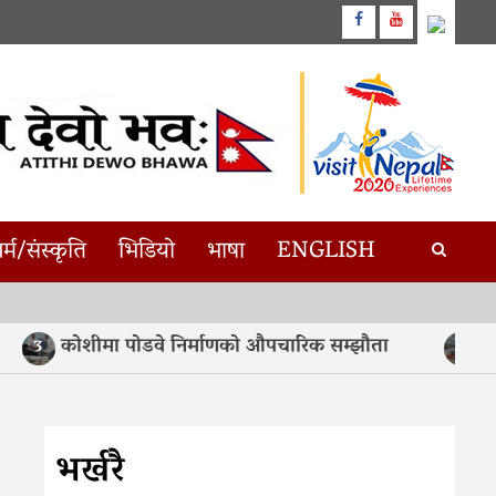
Facebook
Youtube
र्म/संस्कृति
भिडियो
भाषा
ENGLISH
कोशीमा पोडवे निर्माणको औपचारिक सम्झौता
असमम
3
4
भर्खरै