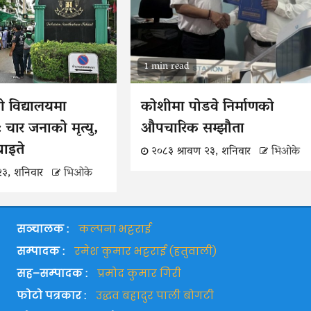
1 min read
ो विद्यालयमा
कोशीमा पोडवे निर्माणको
 चार जनाको मृत्यु,
औपचारिक सम्झौता
 घाइते
२०८३ श्रावण २३, शनिवार
भिओके
२३, शनिवार
भिओके
सञ्चालक :
कल्पना भट्टराई
सम्पादक :
रमेश कुमार भट्टराई (हतुवाली)
सह–सम्पादक :
प्रमोद कुमार गिरी
फोटो पत्रकार :
उद्धव बहादुर पाली बोगटी