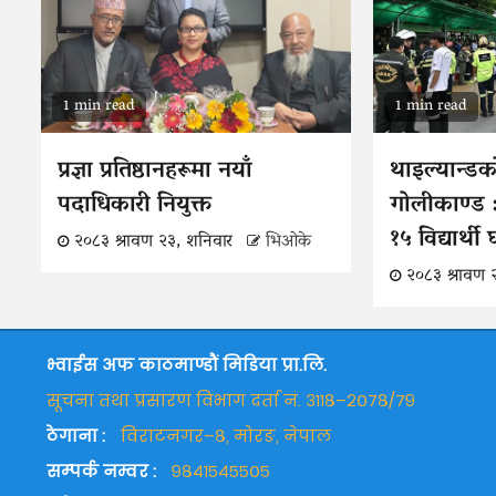
1 min read
1 min read
प्रज्ञा प्रतिष्ठानहरूमा नयाँ
थाइल्यान्डक
पदाधिकारी नियुक्त
गोलीकाण्ड :
१५ विद्यार्थी
२०८३ श्रावण २३, शनिवार
भिओके
२०८३ श्रावण 
भ्वाईस अफ काठमाण्डौं मिडिया प्रा.लि.
सूचना तथा प्रसारण विभाग दर्ता नं. ३११८–२०७८/७९
ठेगाना :
विराटनगर–८, मोरङ, नेपाल
सम्पर्क नम्वर :
९८४१५४५५०५