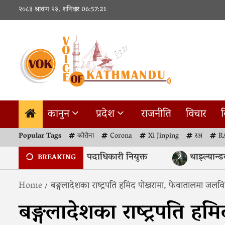
Skip
२०८३ श्रावण २३, शनिवार
06:57:22
to
content
कानुन
प्रदेश
राजनीति
विचार
व
Popular Tags
कोरोना
Corona
Xi Jinping
रअ
R
प्रज्ञा प्रतिष्ठानहरूमा नयाँ पदाधिकारी नियुक्त
थाइल्यान्डको 
2
BREAKING
Home
बङ्गलादेशका राष्ट्रपति हमिद पोखरामा, फेवातालमा जलवि
बङ्गलादेशका राष्ट्रपति ह