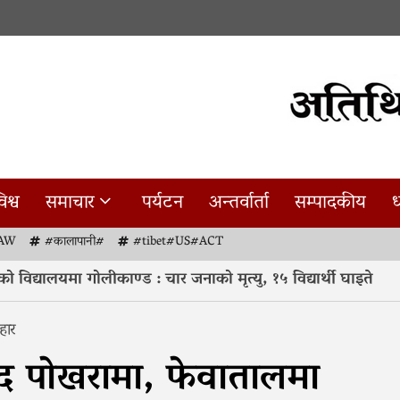
िश्व
समाचार
पर्यटन
अन्तर्वार्ता
सम्पादकीय
ध
AW
#कालापानी#
#tibet#US#ACT
विद्यालयमा गोलीकाण्ड : चार जनाको मृत्यु, १५ विद्यार्थी घाइते
हार
मिद पोखरामा, फेवातालमा