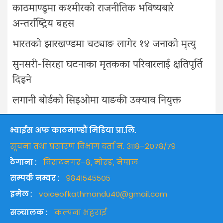
काठमाण्डूमा कश्मीरको राजनीतिक भविष्यबारे
अन्तर्राष्ट्रिय बहस
भारतको झारखण्डमा चट्याङ लागेर १४ जनाको मृत्यु
सुनसरी-सिरहा घटनाका मृतकका परिवारलाई क्षतिपूर्ति
दिइने
लगानी बोर्डको सिइओमा याङकी उक्याव नियुक्त
भ्वाईस अफ काठमाण्डौं मिडिया प्रा.लि.
सूचना तथा प्रसारण विभाग दर्ता नं. ३११८–२०७८/७९
ठेगाना :
विराटनगर–८, मोरङ, नेपाल
सम्पर्क नम्वर :
९८४१५४५५०५
इमेल :
voiceofkathmandu40@gmail.com
सञ्चालक :
कल्पना भट्टराई