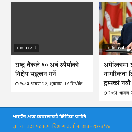
1 min read
1 min read
राष्ट्र बैंकले ६० अर्ब रुपैयाँको
अमेरिकामा स
निक्षेप सङ्कलन गर्ने
नागरिकता लिने
ट्रम्पको नय
२०८३ श्रावण २२, शुक्रवार
भिओके
२०८३ श्रावण २
भ्वाईस अफ काठमाण्डौं मिडिया प्रा.लि.
सूचना तथा प्रसारण विभाग दर्ता नं. ३११८–२०७८/७९