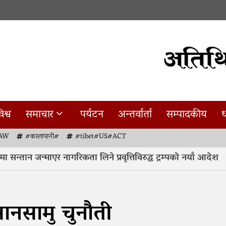
िश्व
समाचार
पर्यटन
अन्तर्वार्ता
सम्पादकीय
ध
AW
#कालापानी#
#tibet#US#ACT
तान जन्माएर नागरिकता लिने प्रवृत्तिविरुद्ध ट्रम्पको नयाँ आदेश
ानसामु चुनौती