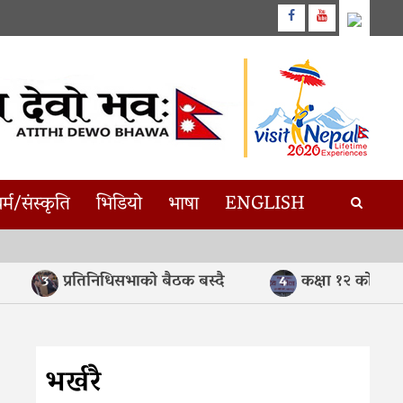
Facebook
Youtube
र्म/संस्कृति
भिडियो
भाषा
ENGLISH
प्रतिनिधिसभाको बैठक बस्दै
कक्षा १२ को मौका परी
3
4
भर्खरै