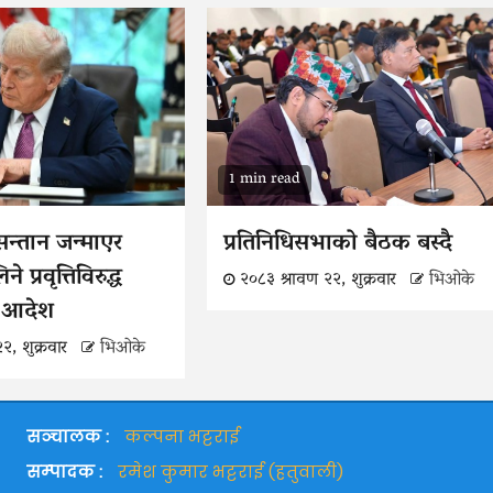
1 min read
न्तान जन्माएर
प्रतिनिधिसभाको बैठक बस्दै
 प्रवृत्तिविरुद्ध
२०८३ श्रावण २२, शुक्रवार
भिओके
ाँ आदेश
२, शुक्रवार
भिओके
सञ्चालक :
कल्पना भट्टराई
सम्पादक :
रमेश कुमार भट्टराई (हतुवाली)