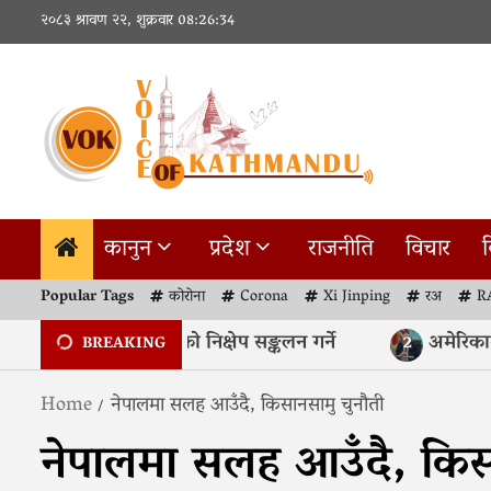
Skip
२०८३ श्रावण २२, शुक्रवार
08:26:35
to
content
कानुन
प्रदेश
राजनीति
विचार
व
Popular Tags
कोरोना
Corona
Xi Jinping
रअ
R
्र बैंकले ६० अर्ब रुपैयाँको निक्षेप सङ्कलन गर्ने
अमेरिकामा सन्
2
BREAKING
Home
नेपालमा सलह आउँदै, किसानसामु चुनौती
नेपालमा सलह आउँदै, किस