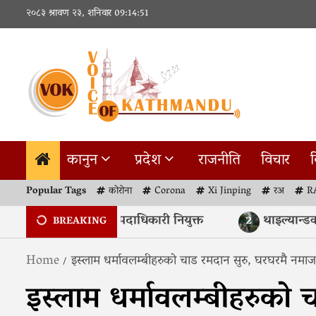
Skip
२०८३ श्रावण २३, शनिवार
09:14:52
to
content
कानुन
प्रदेश
राजनीति
विचार
व
Popular Tags
कोरोना
Corona
Xi Jinping
रअ
R
्रज्ञा प्रतिष्ठानहरूमा नयाँ पदाधिकारी नियुक्त
थाइल्यान्डको व
2
BREAKING
Home
इस्लाम धर्मावलम्बीहरुको चाड रमदान सुरु, घरघरमै नमाज
इस्लाम धर्मावलम्बीहरुको