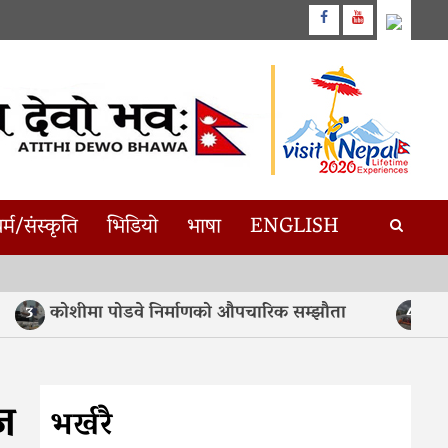
Facebook
Youtube
र्म/संस्कृति
भिडियो
भाषा
ENGLISH
कोशीमा पोडवे निर्माणको औपचारिक सम्झौता
असममा
3
4
ज
भर्खरै