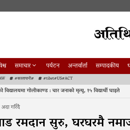
िश्व
समाचार
पर्यटन
अन्तर्वार्ता
सम्पादकीय
ध
AW
#कालापानी#
#tibet#US#ACT
िद्यालयमा गोलीकाण्ड : चार जनाको मृत्यु, १५ विद्यार्थी घाइते
 अदा गरिँदै
 चाड रमदान सुरु, घरघरमै नमा