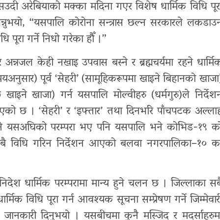
उदी अरेबियाको मक्का मदिना गएर विशेष धार्मिक विधि पूर
 भन्नुभयो, “यसपालि कोरोना सन्त्रास छल्न सरकारले लकडाउ
 पूरा गर्ने निधो गरेका हौँ ।”
न्नजल केही नखाइ उपवास बस्ने र ब्रह्मचर्यमा रहने धार्मि
मयअनुसार) पूर्व ‘सेहरी’ (सामूहिकरूपमा खाइने बिहानको खाजा
इने खाजा) गर्न यसपालि मोल्वीहरु (धर्मगुरु)ले निर्देश
भएको छ । ‘सेहरी’ र ‘इफ्तार’ तथा दिनभरि पाँचपटक अल्ला
गरिने यसअघिको परम्परा भए पनि यसपालि भने कोभिड-१९ क
्र सबै विधि गरिन निर्देशन आएको बलवा नगरपालिका–१० क
े निदेश धार्मिक परम्परामा मान्य हुने चलन छ । जिल्लाका सब
मिक विधि पूरा गर्न आवश्यक सूचना सम्प्रेषण गर्ने जिम्मेवार
 जानकारी दिनुभयो । यसबीचमा कुनै मस्जिद र मदर्साहरुम