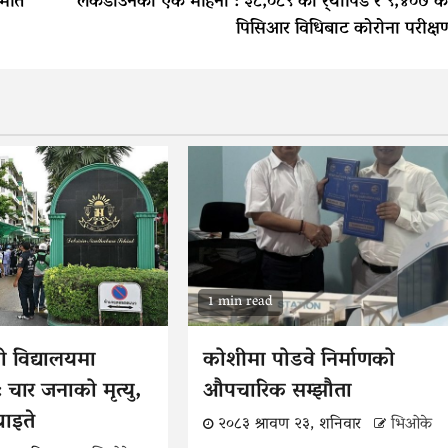
हमति
लकडाउनका एक महिना : ३८,०८९ को र्‍यापिड र ९,४०७ क
पिसिआर विधिबाट कोरोना परीक्ष
1 min read
ो विद्यालयमा
कोशीमा पोडवे निर्माणको
 चार जनाको मृत्यु,
औपचारिक सम्झौता
 घाइते
२०८३ श्रावण २३, शनिवार
भिओके