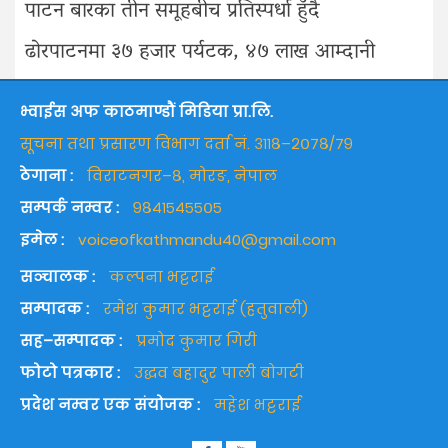
पाटन बारका तीन समूहबीच प्रतिस्पर्धा हुँदै
ढोरपाटनमा ३७ हजार पर्यटक, ४७ लाख आम्दानी
भ्वाईस अफ काठमाण्डौं मिडिया प्रा.लि.
सूचना तथा प्रसारण विभाग दर्ता नं. ३११८–२०७८/७९
ठेगाना :
विराटनगर–८, मोरङ, नेपाल
सम्पर्क नम्वर :
९८४१५४५५०५
इमेल :
voiceofkathmandu40@gmail.com
सञ्चालक :
कल्पना भट्टराई
सम्पादक :
रमेश कुमार भट्टराई (हतुवाली)
सह–सम्पादक :
प्रमोद कुमार गिरी
फोटो पत्रकार :
उद्धव बहादुर पाली बोगटी
प्रदेश नम्वर एक संयोजक :
महेश भट्टराई