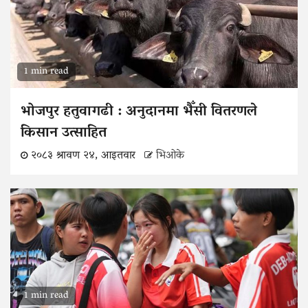
1 min read
भोजपुर हतुवागढी : अनुदानमा भैँसी वितरणले
किसान उत्साहित
२०८३ श्रावण २४, आइतवार
भिओके
1 min read