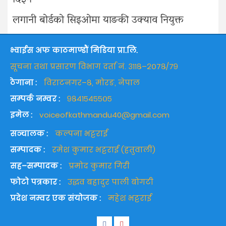
लगानी बोर्डको सिइओमा याङकी उक्याव नियुक्त
भ्वाईस अफ काठमाण्डौं मिडिया प्रा.लि.
सूचना तथा प्रसारण विभाग दर्ता नं. ३११८–२०७८/७९
ठेगाना :
विराटनगर–८, मोरङ, नेपाल
सम्पर्क नम्वर :
९८४१५४५५०५
इमेल :
voiceofkathmandu40@gmail.com
सञ्चालक :
कल्पना भट्टराई
सम्पादक :
रमेश कुमार भट्टराई (हतुवाली)
सह–सम्पादक :
प्रमोद कुमार गिरी
फोटो पत्रकार :
उद्धव बहादुर पाली बोगटी
प्रदेश नम्वर एक संयोजक :
महेश भट्टराई
Facebook
Youtube