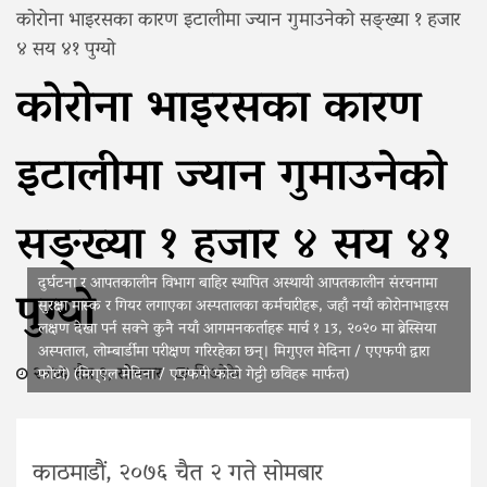
कोरोना भाइरसका कारण इटालीमा ज्यान गुमाउनेको सङ्ख्या १ हजार
४ सय ४१ पुग्यो
कोरोना भाइरसका कारण
इटालीमा ज्यान गुमाउनेको
सङ्ख्या १ हजार ४ सय ४१
दुर्घटना र आपतकालीन विभाग बाहिर स्थापित अस्थायी आपतकालीन संरचनामा
पुग्यो
सुरक्षा मास्क र गियर लगाएका अस्पतालका कर्मचारीहरू, जहाँ नयाँ कोरोनाभाइरस
लक्षण देखा पर्न सक्ने कुनै नयाँ आगमनकर्ताहरू मार्च १ 13, २०२० मा ब्रेस्सिया
अस्पताल, लोम्बार्डीमा परीक्षण गरिरहेका छन्। मिगुएल मेदिना / एएफपी द्वारा
२०७६ चैत्र ३, सोमवार
भिओके
फोटो) (मिग्एल मेदिना / एएफपी फोटो गेट्टी छविहरू मार्फत)
काठमाडौं, २०७६ चैत २ गते सोमबार