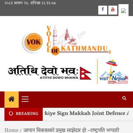
Skip
२०८३ श्रावण २३, शनिवार
11:35:46
to
Facebook
Youtube
content
Primary
Menu
akistan and Türkiye Sign Makkah Joint Defence Agre
BREAKING
Home
जापान विकासको प्रमुख साझेदार हाे –राष्ट्रपति भण्डारी