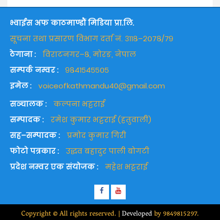
भ्वाईस अफ काठमाण्डौं मिडिया प्रा.लि.
सूचना तथा प्रसारण विभाग दर्ता नं. ३११८–२०७८/७९
ठेगाना :
विराटनगर–८, मोरङ, नेपाल
सम्पर्क नम्वर :
९८४१५४५५०५
इमेल :
voiceofkathmandu40@gmail.com
सञ्चालक :
कल्पना भट्टराई
सम्पादक :
रमेश कुमार भट्टराई (हतुवाली)
सह–सम्पादक :
प्रमोद कुमार गिरी
फोटो पत्रकार :
उद्धव बहादुर पाली बोगटी
प्रदेश नम्वर एक संयोजक :
महेश भट्टराई
Facebook
Youtube
Copyright © All rights reserved.
|
Developed
by 9849815297.