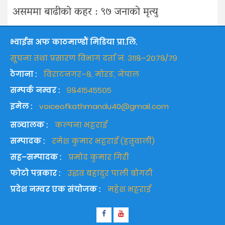
असममा बाढीको कहर : ९७ जनाको मृत्यु
भ्वाईस अफ काठमाण्डौं मिडिया प्रा.लि.
सूचना तथा प्रसारण विभाग दर्ता नं. ३११८–२०७८/७९
ठेगाना :
विराटनगर–८, मोरङ, नेपाल
सम्पर्क नम्वर :
९८४१५४५५०५
इमेल :
voiceofkathmandu40@gmail.com
सञ्चालक :
कल्पना भट्टराई
सम्पादक :
रमेश कुमार भट्टराई (हतुवाली)
सह–सम्पादक :
प्रमोद कुमार गिरी
फोटो पत्रकार :
उद्धव बहादुर पाली बोगटी
प्रदेश नम्वर एक संयोजक :
महेश भट्टराई
Facebook
Youtube