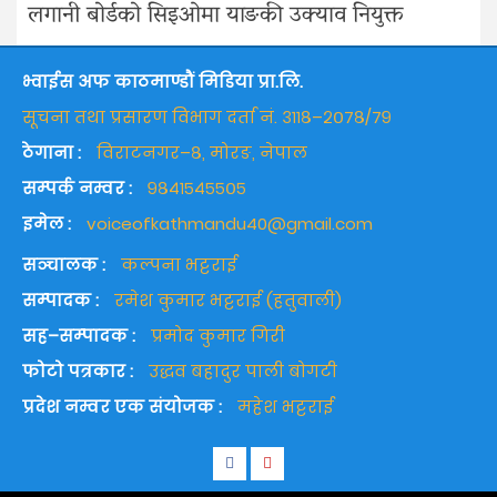
लगानी बोर्डको सिइओमा याङकी उक्याव नियुक्त
भ्वाईस अफ काठमाण्डौं मिडिया प्रा.लि.
सूचना तथा प्रसारण विभाग दर्ता नं. ३११८–२०७८/७९
ठेगाना :
विराटनगर–८, मोरङ, नेपाल
सम्पर्क नम्वर :
९८४१५४५५०५
इमेल :
voiceofkathmandu40@gmail.com
सञ्चालक :
कल्पना भट्टराई
सम्पादक :
रमेश कुमार भट्टराई (हतुवाली)
सह–सम्पादक :
प्रमोद कुमार गिरी
फोटो पत्रकार :
उद्धव बहादुर पाली बोगटी
प्रदेश नम्वर एक संयोजक :
महेश भट्टराई
Facebook
Youtube