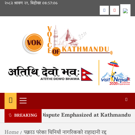
Skip
२०८३ श्रावण २१, बिहीवार
08:57:06
to
Facebook
Youtube
content
Primary
Menu
on of Kashmir Dispute Emphasized at Kathmandu Fo
BREAKING
Home
पक्राउ परेका चिनियाँ नागरिकको राहादानी रद्द