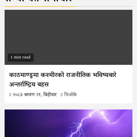
1 min read
काठमाण्डूमा कश्मीरको राजनीतिक भविष्यबारे
अन्तर्राष्ट्रिय बहस
२०८३ श्रावण २१, बिहीवार
भिओके