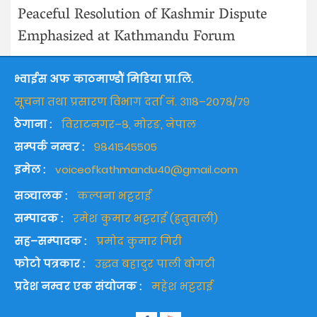
Peaceful Resolution of Kashmir Dispute
Emphasized at Kathmandu Forum
भ्वाईस अफ काठमाण्डौं मिडिया प्रा.लि.
सूचना तथा प्रसारण विभाग दर्ता नं. ३११८–२०७८/७९
ठेगाना :
विराटनगर–८, मोरङ, नेपाल
सम्पर्क नम्वर :
९८४१५४५५०५
इमेल :
voiceofkathmandu40@gmail.com
सञ्चालक :
कल्पना भट्टराई
सम्पादक :
रमेश कुमार भट्टराई (हतुवाली)
सह–सम्पादक :
प्रमोद कुमार गिरी
फोटो पत्रकार :
उद्धव बहादुर पाली बोगटी
प्रदेश नम्वर एक संयोजक :
महेश भट्टराई