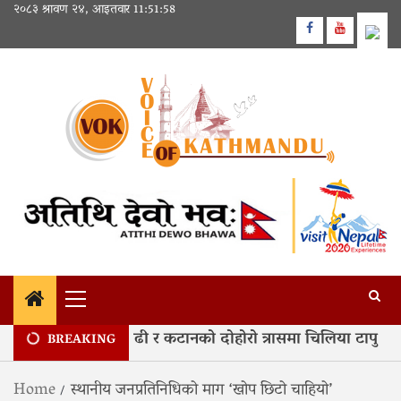
Skip
२०८३ श्रावण २४, आइतवार
11:51:59
to
Facebook
Youtube
content
Primary
Menu
हरेक वर्ष कोशीको बाढी र कटानको दोहोरो त्रासमा चिलिया टापु
BREAKING
Home
स्थानीय जनप्रतिनिधिको माग ‘खोप छिटो चाहियो’