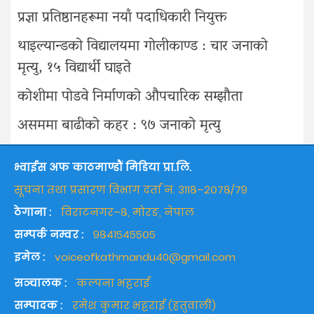
प्रज्ञा प्रतिष्ठानहरूमा नयाँ पदाधिकारी नियुक्त
थाइल्यान्डको विद्यालयमा गोलीकाण्ड : चार जनाको
मृत्यु, १५ विद्यार्थी घाइते
कोशीमा पोडवे निर्माणको औपचारिक सम्झौता
असममा बाढीको कहर : ९७ जनाको मृत्यु
भ्वाईस अफ काठमाण्डौं मिडिया प्रा.लि.
सूचना तथा प्रसारण विभाग दर्ता नं. ३११८–२०७८/७९
ठेगाना :
विराटनगर–८, मोरङ, नेपाल
सम्पर्क नम्वर :
९८४१५४५५०५
इमेल :
voiceofkathmandu40@gmail.com
सञ्चालक :
कल्पना भट्टराई
सम्पादक :
रमेश कुमार भट्टराई (हतुवाली)