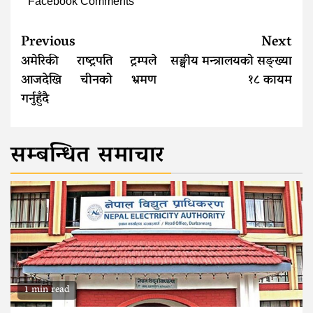
Facebook Comments
Continue
Previous
Next
Reading
अमेरिकी राष्ट्रपति ट्रम्पले
सङ्घीय मन्त्रालयको सङ्ख्या
आजदेखि चीनको भ्रमण
१८ कायम
गर्नुहुँदै
सम्बन्धित समाचार
1 min read