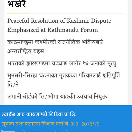
भर्खरै
Peaceful Resolution of Kashmir Dispute
Emphasized at Kathmandu Forum
काठमाण्डूमा कश्मीरको राजनीतिक भविष्यबारे
अन्तर्राष्ट्रिय बहस
भारतको झारखण्डमा चट्याङ लागेर १४ जनाको मृत्यु
सुनसरी-सिरहा घटनाका मृतकका परिवारलाई क्षतिपूर्ति
दिइने
लगानी बोर्डको सिइओमा याङकी उक्याव नियुक्त
भ्वाईस अफ काठमाण्डौं मिडिया प्रा.लि.
सूचना तथा प्रसारण विभाग दर्ता नं. ३११८–२०७८/७९