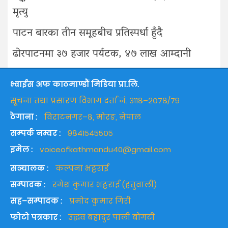
मृत्यु
पाटन बारका तीन समूहबीच प्रतिस्पर्धा हुँदै
ढोरपाटनमा ३७ हजार पर्यटक, ४७ लाख आम्दानी
भ्वाईस अफ काठमाण्डौं मिडिया प्रा.लि.
सूचना तथा प्रसारण विभाग दर्ता नं. ३११८–२०७८/७९
ठेगाना :
विराटनगर–८, मोरङ, नेपाल
सम्पर्क नम्वर :
९८४१५४५५०५
इमेल :
voiceofkathmandu40@gmail.com
सञ्चालक :
कल्पना भट्टराई
सम्पादक :
रमेश कुमार भट्टराई (हतुवाली)
सह–सम्पादक :
प्रमोद कुमार गिरी
फोटो पत्रकार :
उद्धव बहादुर पाली बोगटी