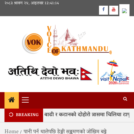
Skip
२०८३ श्रावण २४, आइतवार
12:41:15
to
Facebook
Youtube
content
Primary
Menu
 हरेक वर्ष कोशीको बाढी र कटानको दोहोरो त्रासमा चिलिया टापु
BREAKING
Home
पानी पर्न थालेपछि डेङ्गी सङ्क्रमणको जोखिम बढ्ने