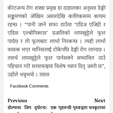
कीटजन्य रोग शाखा प्रमुख डा दाहालका अनुसार डेङ्गी
सङ्क्रमणको जोखिम असारदेखि कात्तिकसम्म कायम
रहन्छ । “पानी जम्ने सफा ठाउँमा ‘एडिज एजिप्टी र
एडिस एल्बोपिक्टस’ प्रजातिको लामखुट्टेले फूल
पार्दछ र ती फूलबाट लार्भा निस्कन्छ । त्यही लार्भा
वयस्क भएर मानिसलाई टोकेपछि डेङ्गी रोग लाग्दछ ।
तसर्थ लामखुट्टेले फूल पार्नसक्ने सम्भावित ठाउँ
पहिचान गरी सरसफाइमा विशेष ध्यान दिनु जरुरी छ”,
उहाँले भन्नुभयो । रासस
Facebook Comments
Continue
Previous
Next
Reading
डोल्पामा जिप दुर्घटना: एक
गृहमन्त्री गुरुङद्वारा धनकुटामा