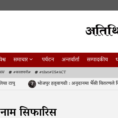
िश्व
समाचार
पर्यटन
अन्तर्वार्ता
सम्पादकीय
ध
AW
#कालापानी#
#tibet#US#ACT
ा टापु
भोजपुर हतुवागढी : अनुदानमा भैँसी वितरणले कि
2
ो नाम सिफारिस