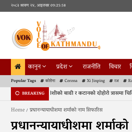
Skip
२०८३ श्रावण २४, आइतवार
09:25:59
to
content
कानुन
प्रदेश
राजनीति
विचार
व
Popular Tags
कोरोना
Corona
Xi Jinping
रअ
R
सुनसरी : हरेक वर्ष कोशीको बाढी र कटानको दोहोरो त्रासमा चिलिय
1
BREAKING
Home
प्रधानन्यायाधीशमा शर्माको नाम सिफारिस
प्रधानन्यायाधीशमा शर्माक